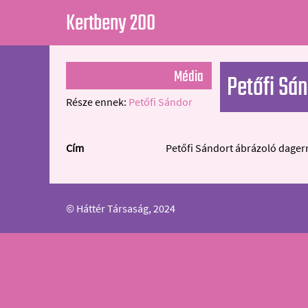
Kertbeny 200
Média
Petőfi Sán
Része ennek:
Petőfi Sándor
Cím
Petőfi Sándort ábrázoló dagerr
© Háttér Társaság, 2024