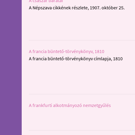
A császár barátai
A Népszava cikkének részlete, 1907. október 25.
A francia büntető-törvénykönyv, 1810
A francia büntető-törvénykönyv címlapja, 1810
A frankfurti alkotmányozó nemzetgyűlés