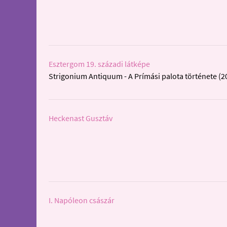
Esztergom 19. századi látképe
Strigonium Antiquum - A Prímási palota története (2
Heckenast Gusztáv
I. Napóleon császár