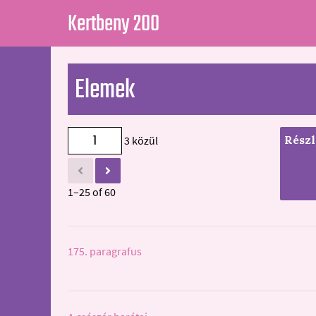
Kertbeny 200
Elemek
Részl
3 közül
1–25 of 60
175. paragrafus