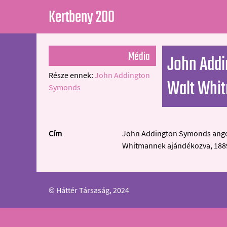
Kertbeny 200
Média
John Addi
Része ennek:
John Addington
Walt Whit
Symonds
Cím
John Addington Symonds angol k
Whitmannek ajándékozva, 188
© Háttér Társaság, 2024