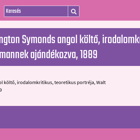
ngton Symonds angol költő, irodalomkri
mannek ajándékozva, 1889
öltő, irodalomkritikus, teoretikus portréja, Walt
9