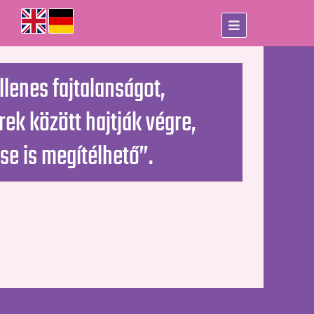
llenes fajtalanságot,
ek között hajtják végre,
ése is megítélhető”.