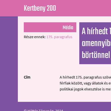
Kertbeny 200
Média
A hírhedt 
Része ennek:
175. paragrafus
amennyiben
börtönnel 
Cím
A hírhedt 175. paragrafus szöv
férfiak között, vagy állatok és
politikai jogok elvesztése is me
© Háttér Társaság, 2024