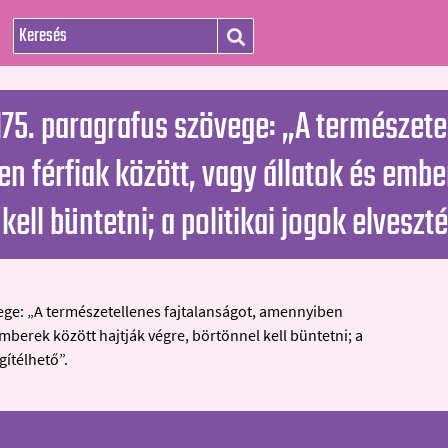
175. paragrafus szövege: „A természete
 férfiak között, vagy állatok és ember
kell büntetni; a politikai jogok elveszt
ege: „A természetellenes fajtalanságot, amennyiben
 emberek között hajtják végre, börtönnel kell büntetni; a
gítélhető”.