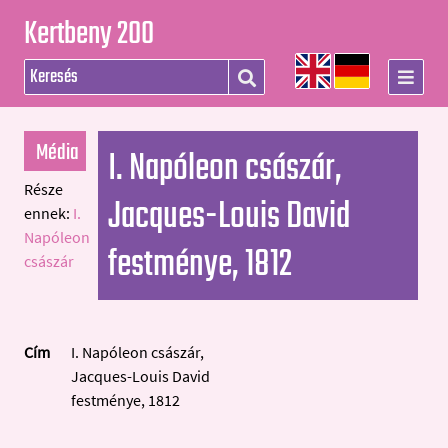
Kertbeny 200
Média
I. Napóleon császár,
Része
Jacques-Louis David
ennek:
I.
Napóleon
festménye, 1812
császár
Cím
I. Napóleon császár,
Jacques-Louis David
festménye, 1812