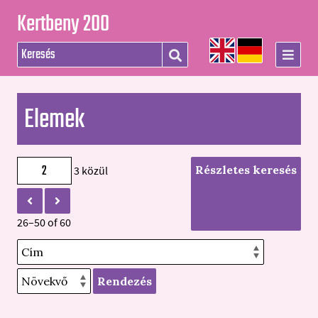
Kertbeny 200
Elemek
Részletes keresés
3 közül
26–50 of 60
Rendezés