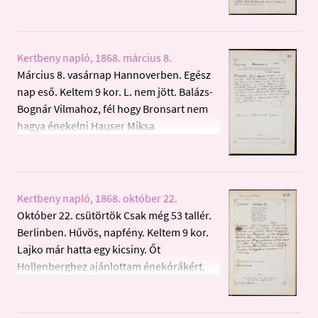
Ott Spinner és mások. 10 kor haza, Vilmos
megint nem jött. Numának
Kertbeny napló, 1868. március 8.
Március 8. vasárnap Hannoverben. Egész
nap eső. Keltem 9 kor. L. nem jött. Balázs-
Bognár Vilmahoz, fél hogy Bronsart nem
hagya énekelni Hauser Miksa
hangversenyben. 1 kor rhénai udvarban.
Aztán ez a bolond Gade jött, ki Kotzebul
leánnyal volt házas. A Képkiálitásba; ott
Möbius. Liophart, Wittmitz, Ilse Oskar.
Kertbeny napló, 1868. október 22.
Végre Rogge jött. Vele a Börzenklubbig. Ott
Október 22. csütörtök Csak még 53 tallér.
is Gade és egy szép amerikai. 5 kor haza.
Berlinben. Hűvös, napfény. Keltem 9 kor.
Kezdettem a műczikkek írni. 8 kor
Lajko már hatta egy kicsiny. Őt
Uniopinczébe. 10 kor haza, lefeküdtem 11
Hollenberghez ajánlottam énekórákért.
kor.
Levél Kászonyitól. Haszontalan
Pfeifferhez. 11 ½ kor Happoltnál. Délután
itthon, Broome jött. 8 kor az okosokhoz.