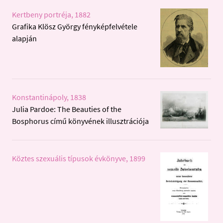
Ott egy amerikai. Aztán Ahrendt, ki
Kertbeny portréja, 1882
mondta, hogy Lajkonak jó hangja van.
Grafika Klösz György fényképfelvétele
Szörnyű, haragudtam, mert Ahrendt
alapján
Schrader hadnagyal a salonban ült. 11 kor
haza. Bowringnak, és arczkép Kászonyinak
Konstantinápoly, 1838
Julia Pardoe: The Beauties of the
Bosphorus című könyvének illusztrációja
Köztes szexuális típusok évkönyve, 1899