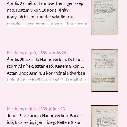
Április 27. hétfő Hannoverben. Igen szép
nap. Keltem 9 kor. 10 kor a Királyi
Könyvtárba, ott Guerier Wladimir, a
moszkvai egyetemnek tanára. 1 kor rhénai
udvarba. Délután az új házba kávézni, ott a
három svédek. Haza. Levél 65 tallérral K.
M.-tól. 8 kor Knickmeyerhez. Ott
Warnebolt, a kis zsidó és öregebb Spinner.
Kertbeny napló, 1868. április 29.
10 kor Varrelmannhoz. Dr. Zusserggel
Április 29. szerda Hannoverben. Délelőtt
Volnayt ittam. 12 kor haza. Levél N. N.-től,
szörnyű hírek, aztán eső. Keltem 9 kor. L.
de a negyedik levél tőle még nem jött. G.
Aztán Uhde Armin. 1 kor rhénai udvarban.
Z.-nek Epos iránt. Pardubitznak a reklamt.
Délután Büschnél az aranyórát kropálni. 2
G. Z.-nek a nyugtatványt.
3/8 lat, de csak 15 karathai arany, azért
ennek érdeme csak 15 tallér. Haza. 7 ½ kor
Tovote cukrászhoz, ott öregebb Spinner
és barátja, és az ifju zsido. Söröztünk,
Kertbeny napló, 1868. július 05.
olvastam Aristotelest és Petőfit, 10-ik.
Július 5. vasárnap Hannoverben. Borult
Haza. Ellinghausennek I. Benkert
idő, kicsi esős, igen hideg. Keltem 9 kor,