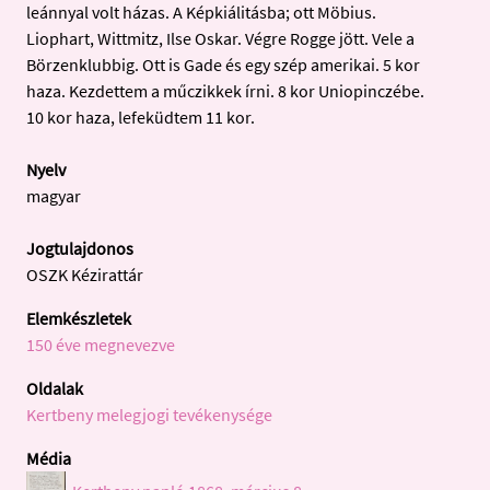
leánnyal volt házas. A Képkiálitásba; ott Möbius.
Liophart, Wittmitz, Ilse Oskar. Végre Rogge jött. Vele a
Börzenklubbig. Ott is Gade és egy szép amerikai. 5 kor
haza. Kezdettem a műczikkek írni. 8 kor Uniopinczébe.
10 kor haza, lefeküdtem 11 kor.
Nyelv
magyar
Jogtulajdonos
OSZK Kézirattár
Elemkészletek
150 éve megnevezve
Oldalak
Kertbeny melegjogi tevékenysége
Média