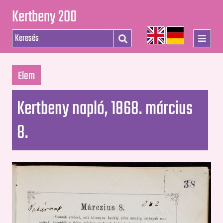
Kertbeny 200
Elem
Kertbeny napló, 1868. március
8.