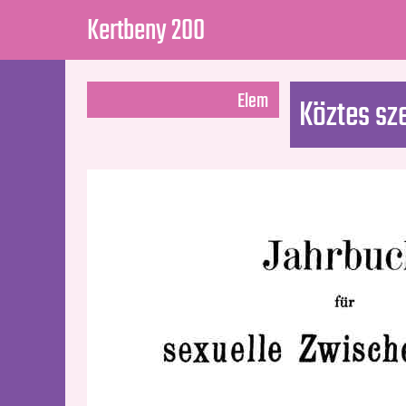
Kertbeny 200
Elem
Köztes sz