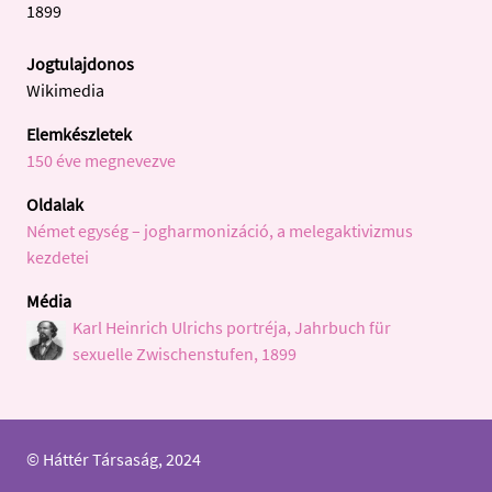
1899
Jogtulajdonos
Wikimedia
Elemkészletek
150 éve megnevezve
Oldalak
Német egység – jogharmonizáció, a melegaktivizmus
kezdetei
Média
Karl Heinrich Ulrichs portréja, Jahrbuch für
sexuelle Zwischenstufen, 1899
© Háttér Társaság, 2024