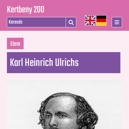
Kertbeny 200
Elem
Karl Heinrich Ulrichs