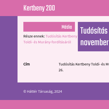
Kertbeny 200
Média
Tudósítás 
Része ennek:
Tudósítás Kertbeny
november
Toldi- és Murány-fordításáról
Cím
Tudósítás Kertbeny Toldi- és M
26.
© Háttér Társaság, 2024