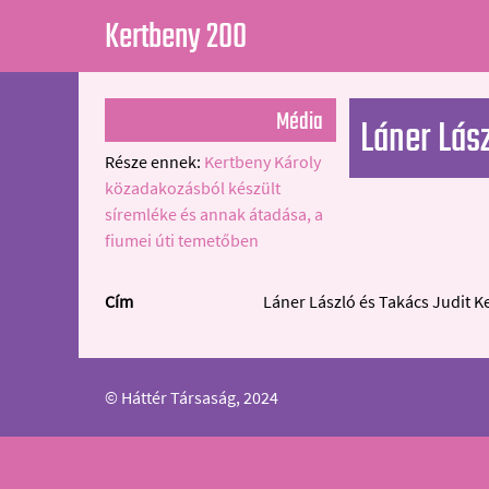
Kertbeny 200
Média
Láner Lás
Része ennek:
Kertbeny Károly
közadakozásból készült
síremléke és annak átadása, a
fiumei úti temetőben
Cím
Láner László és Takács Judit K
© Háttér Társaság, 2024