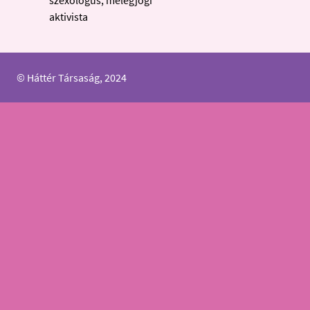
szexológus, melegjogi
aktivista
© Háttér Társaság, 2024