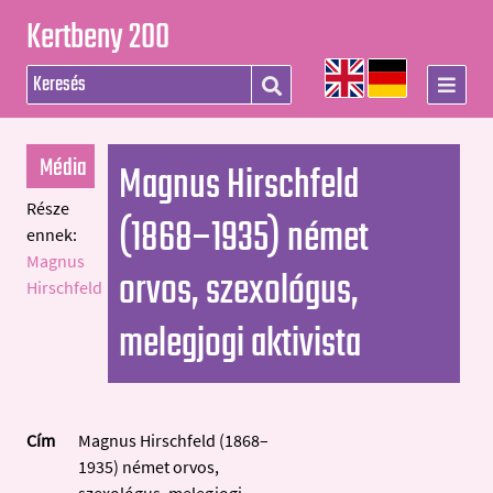
Kertbeny 200
Média
Magnus Hirschfeld
Része
(1868–1935) német
ennek:
Magnus
orvos, szexológus,
Hirschfeld
melegjogi aktivista
Cím
Magnus Hirschfeld (1868–
1935) német orvos,