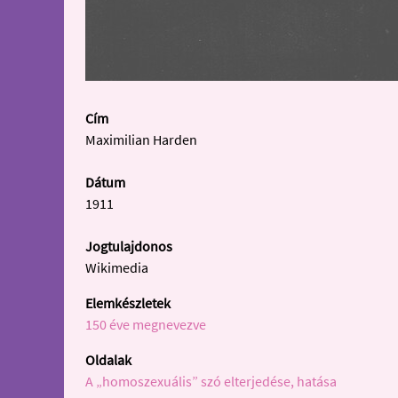
Cím
Maximilian Harden
Dátum
1911
Jogtulajdonos
Wikimedia
Elemkészletek
150 éve megnevezve
Oldalak
A „homoszexuális” szó elterjedése, hatása